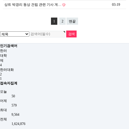
상트 박경리 동상 건립 관련 기사 게…
03-19
1
2
맨끝
인기검색어
한러
대학
제
4
한러대화
2
1
접속자집계
오늘
50
어제
579
최대
9,564
전체
1,624,876