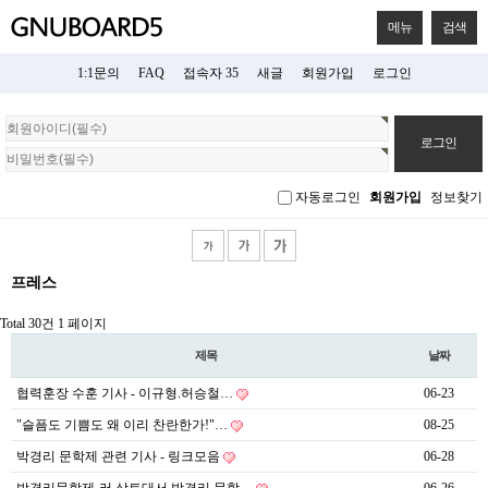
메뉴
검색
1:1문의
FAQ
접속자 35
새글
회원가입
로그인
회
원
로
그
자동로그인
회원가입
정보찾기
인
프레스
Total 30건
1 페이지
제목
날짜
협력훈장 수훈 기사 - 이규형.허승철…
06-23
"슬픔도 기쁨도 왜 이리 찬란한가!"…
08-25
박경리 문학제 관련 기사 - 링크모음
06-28